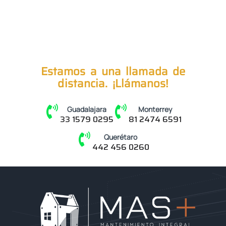
Estamos a una llamada de
distancia. ¡Llámanos!
Guadalajara
Monterrey
33 1579 0295
81 2474 6591
Querétaro
442 456 0260