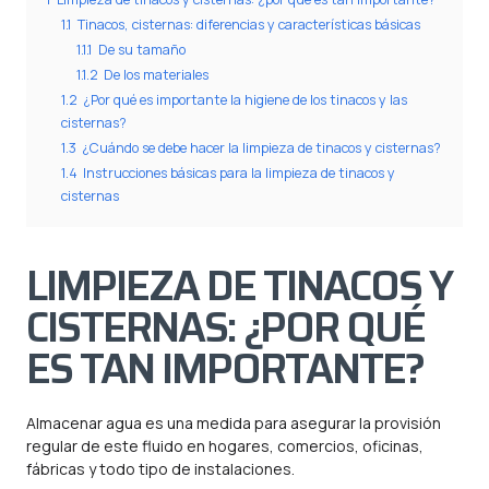
1.1
Tinacos, cisternas: diferencias y características básicas
1.1.1
De su tamaño
1.1.2
De los materiales
1.2
¿Por qué es importante la higiene de los tinacos y las
cisternas?
1.3
¿Cuándo se debe hacer la limpieza de tinacos y cisternas?
1.4
Instrucciones básicas para la limpieza de tinacos y
cisternas
LIMPIEZA DE TINACOS Y
CISTERNAS: ¿POR QUÉ
ES TAN IMPORTANTE?
Almacenar agua es una medida para asegurar la provisión
regular de este fluido en hogares, comercios, oficinas,
fábricas y todo tipo de instalaciones.