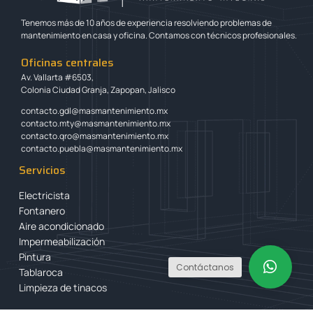
Tenemos más de 10 años de experiencia resolviendo problemas de
mantenimiento en casa y oficina. Contamos con técnicos profesionales.
Oficinas centrales
Av. Vallarta #6503,
Colonia Ciudad Granja, Zapopan, Jalisco
contacto.gdl@masmantenimiento.mx
contacto.mty@masmantenimiento.mx
contacto.qro@masmantenimiento.mx
contacto.puebla@masmantenimiento.mx
Servicios
Electricista
Fontanero
Aire acondicionado
Impermeabilización
Pintura
Contáctanos
Tablaroca
Limpieza de tinacos