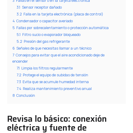
3
Fallas en el sensor o en la tarjeta electrónica
3.1
Sensor receptor dañado
3.2
Falla en la tarjeta electrónica (placa de control)
4
Condensador o capacitor averiado
5
Fallas por sobrecalentamiento o protección automática
5.1
Filtro sucio o evaporador bloqueado
5.2
Presión del gas refrigerante
6
Señales de que necesitas llamar a un técnico
7
Consejos para evitar que el aire acondicionado deje de
encender
7.1
Limpia los filtros regularmente
7.2
Protege el equipo de subidas de tensión
7.3
Evita que se acumule humedad interna
7.4
Realiza mantenimiento preventivo anual
8
Conclusión
Revisa lo básico: conexión
eléctrica y fuente de