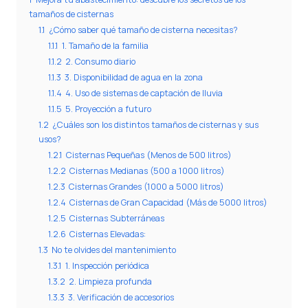
tamaños de cisternas
1.1
¿Cómo saber qué tamaño de cisterna necesitas?
1.1.1
1. Tamaño de la familia
1.1.2
2. Consumo diario
1.1.3
3. Disponibilidad de agua en la zona
1.1.4
4. Uso de sistemas de captación de lluvia
1.1.5
5. Proyección a futuro
1.2
¿Cuáles son los distintos tamaños de cisternas y sus
usos?
1.2.1
Cisternas Pequeñas (Menos de 500 litros)
1.2.2
Cisternas Medianas (500 a 1000 litros)
1.2.3
Cisternas Grandes (1000 a 5000 litros)
1.2.4
Cisternas de Gran Capacidad (Más de 5000 litros)
1.2.5
Cisternas Subterráneas
1.2.6
Cisternas Elevadas:
1.3
No te olvides del mantenimiento
1.3.1
1. Inspección periódica
1.3.2
2. Limpieza profunda
1.3.3
3. Verificación de accesorios