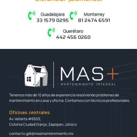
Guadalajara
Monterrey
33 1579 0295
81 2474 6591
Querétaro
442 456 0260
Tenemos más de 10 años de experiencia resolviendo problemas de
mantenimiento en casa y oficina. Contamos con técnicos profesionales.
Oficinas centrales
Av. Vallarta #6503,
Colonia Ciudad Granja, Zapopan, Jalisco
contacto.gdl@masmantenimiento.mx