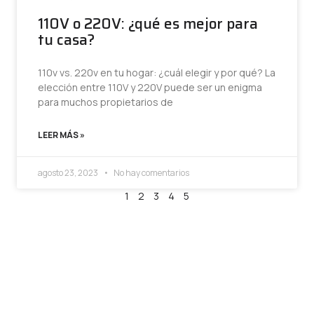
110V o 220V: ¿qué es mejor para
tu casa?
110v vs. 220v en tu hogar: ¿cuál elegir y por qué? La
elección entre 110V y 220V puede ser un enigma
para muchos propietarios de
LEER MÁS »
agosto 23, 2023
No hay comentarios
1
2
3
4
5