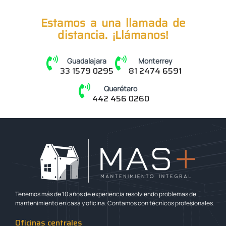
Estamos a una llamada de
distancia. ¡Llámanos!
Guadalajara
Monterrey
33 1579 0295
81 2474 6591
Querétaro
442 456 0260
Tenemos más de 10 años de experiencia resolviendo problemas de
mantenimiento en casa y oficina. Contamos con técnicos profesionales.
Oficinas centrales