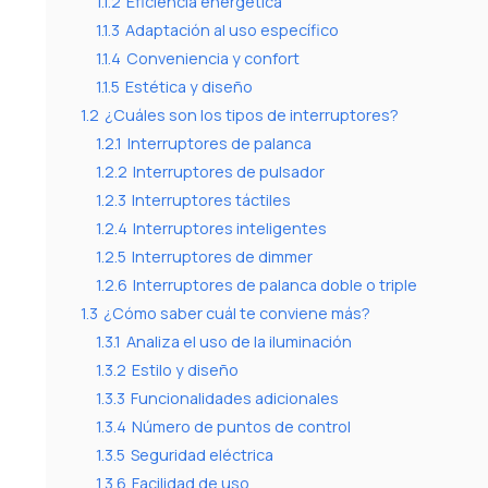
1.1.2
Eficiencia energética
1.1.3
Adaptación al uso específico
1.1.4
Conveniencia y confort
1.1.5
Estética y diseño
1.2
¿Cuáles son los tipos de interruptores?
1.2.1
Interruptores de palanca
1.2.2
Interruptores de pulsador
1.2.3
Interruptores táctiles
1.2.4
Interruptores inteligentes
1.2.5
Interruptores de dimmer
1.2.6
Interruptores de palanca doble o triple
1.3
¿Cómo saber cuál te conviene más?
1.3.1
Analiza el uso de la iluminación
1.3.2
Estilo y diseño
1.3.3
Funcionalidades adicionales
1.3.4
Número de puntos de control
1.3.5
Seguridad eléctrica
1.3.6
Facilidad de uso