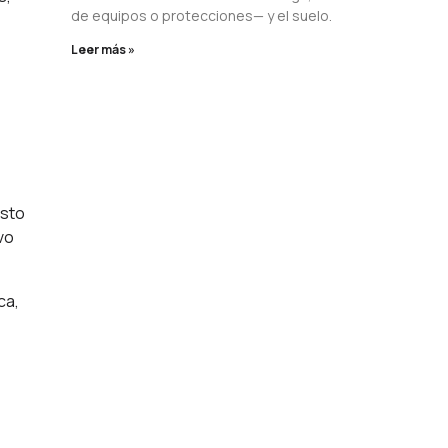
de equipos o protecciones— y el suelo.
Leer más »
Esto
vo
ca,