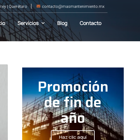
rey | Querétaro
contacto@masmantenimiento.mx
cio
Servicios
Blog
Contacto
Promoción
de fin de
año
Haz clic aquí