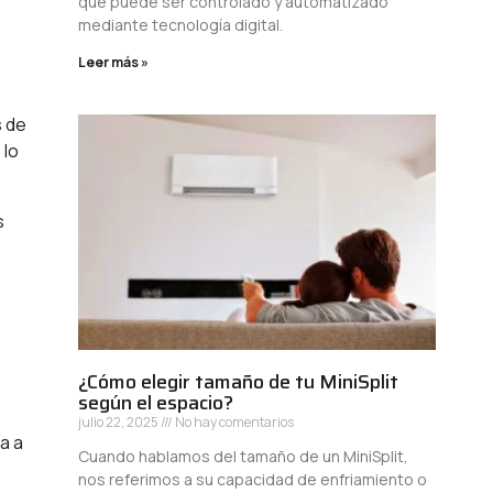
que puede ser controlado y automatizado
mediante tecnología digital.
Leer más »
s de
 lo
s
¿Cómo elegir tamaño de tu MiniSplit
según el espacio?
julio 22, 2025
No hay comentarios
a a
Cuando hablamos del tamaño de un MiniSplit,
nos referimos a su capacidad de enfriamiento o