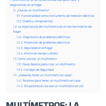
diagnosticar en el hogar
1.1
¿Qué es un multímetro?
1.1.1
Funcionalidad como instrumento de medición eléctrica
1.1.2
Diseño y componentes
1.2
La importancia del multímetro en el mantenimiento del
hogar
1.2.1
Diagnóstico de problemas eléctricos
1.2.2
Prevención de problemas eléctricos
1.2.3
Seguridad en el hogar
1.2.4
Ahorro de tiempo y dinero
1.3
Cómo utilizar un multímetro
1.3.1
Pasos Básicos para Usar un Multímetro
1.3.2
Consejos de Seguridad
1.4
¿Deberías tener un multímetro en casa?
1.4.1
Razones para tener un multímetro en casa
1.4.2
Situaciones en las que un multímetro es útil
MULTÍMETROS: LA