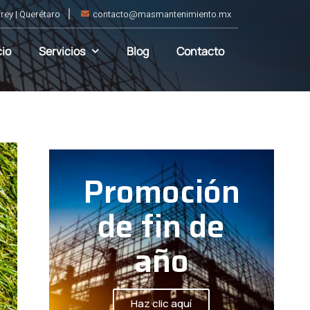
rey | Querétaro
contacto@masmantenimiento.mx
cio
Servicios
Blog
Contacto
Promoción
de fin de
año
Haz clic aquí