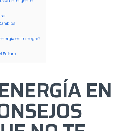
sión Inteligente
rrar
 Cambios
energía en tu hogar?
l Futuro
ENERGÍA EN
CONSEJOS