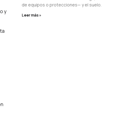
de equipos o protecciones— y el suelo.
o y
Leer más »
ta
én