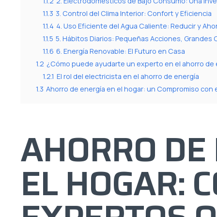
1.1.2
2. Electrodomésticos de Bajo Consumo: Una Inver
1.1.3
3. Control del Clima Interior: Confort y Eficiencia
1.1.4
4. Uso Eficiente del Agua Caliente: Reducir y Aho
1.1.5
5. Hábitos Diarios: Pequeñas Acciones, Grandes
1.1.6
6. Energía Renovable: El Futuro en Casa
1.2
¿Cómo puede ayudarte un experto en el ahorro de 
1.2.1
El rol del electricista en el ahorro de energía
1.3
Ahorro de energía en el hogar: un Compromiso con e
AHORRO DE 
EL HOGAR: 