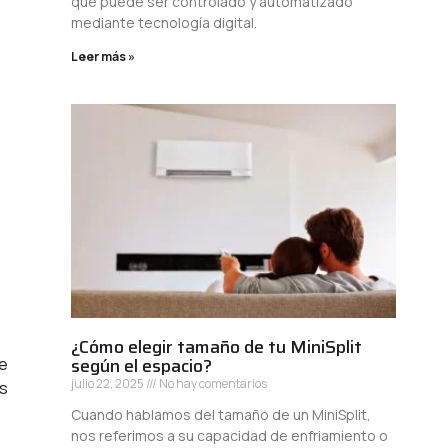
que puede ser controlado y automatizado
mediante tecnología digital.
Leer más »
¿Cómo elegir tamaño de tu MiniSplit
según el espacio?
de
julio 22, 2025
No hay comentarios
os
Cuando hablamos del tamaño de un MiniSplit,
nos referimos a su capacidad de enfriamiento o