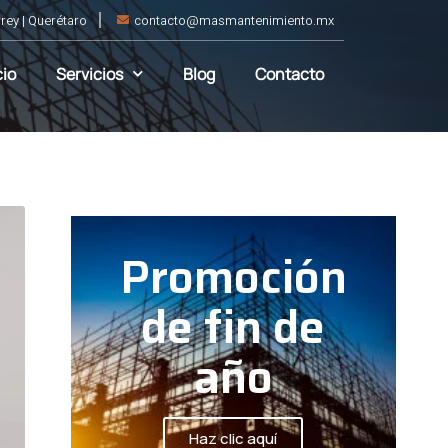
rey | Querétaro
contacto@masmantenimiento.mx
cio
Servicios
Blog
Contacto
Promoción
de fin de
año
Haz clic aquí