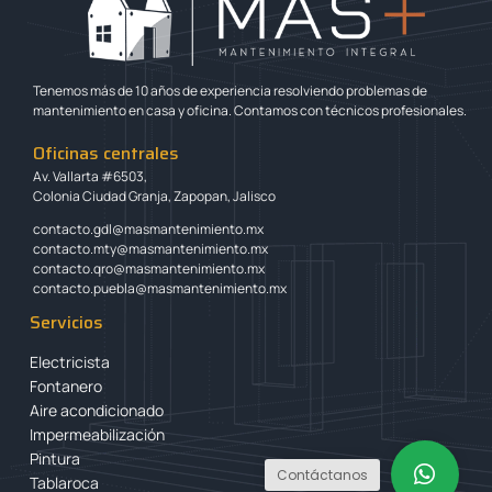
Tenemos más de 10 años de experiencia resolviendo problemas de
mantenimiento en casa y oficina. Contamos con técnicos profesionales.
Oficinas centrales
Av. Vallarta #6503,
Colonia Ciudad Granja, Zapopan, Jalisco
contacto.gdl@masmantenimiento.mx
contacto.mty@masmantenimiento.mx
contacto.qro@masmantenimiento.mx
contacto.puebla@masmantenimiento.mx
Servicios
Electricista
Fontanero
Aire acondicionado
Impermeabilización
Pintura
Contáctanos
Tablaroca