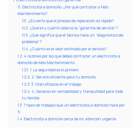
1.1
Electricista a domicilio: ¿Por qué contratar a Más
Mantenimiento?
1.1.1
¿Es cierto que el proceso de reparación es rápido?
1.1.2
¿Qué es y cuánto abarca la “garantía de servicio”?
1.1.3
¿Qué significa que el técnico hace un “diagnóstico del
problema”?
1.1.4
¿Cuánto es el valor estimado por el servicio?
1.2
4 razones por las que debes contratar un electricista a
domicilio de Más Mantenimiento
1.2.1
1. La seguridad es lo primero
1.2.2
2. Servicio eficiente para tu domicilio
1.2.3
3. Gran eficacia en el trabajo
1.2.4
4. Ganarás en rentabilidad y tranquilidad para toda
tu familia
1.3
7 tipos de trabajos que un electricista a domicilio hará por
ti
1.4
Electricista a domicilio cerca de mi: atención urgente