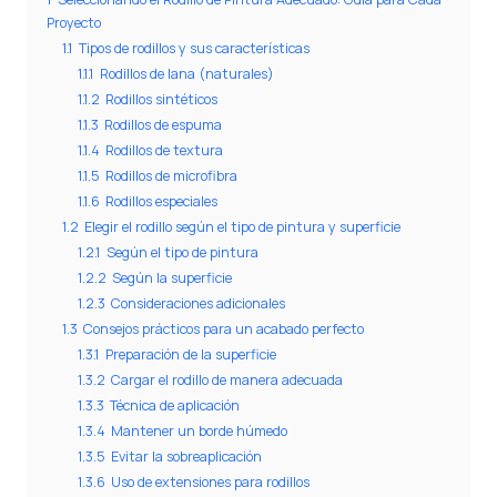
Proyecto
1.1
Tipos de rodillos y sus características
1.1.1
Rodillos de lana (naturales)
1.1.2
Rodillos sintéticos
1.1.3
Rodillos de espuma
1.1.4
Rodillos de textura
1.1.5
Rodillos de microfibra
1.1.6
Rodillos especiales
1.2
Elegir el rodillo según el tipo de pintura y superficie
1.2.1
Según el tipo de pintura
1.2.2
Según la superficie
1.2.3
Consideraciones adicionales
1.3
Consejos prácticos para un acabado perfecto
1.3.1
Preparación de la superficie
1.3.2
Cargar el rodillo de manera adecuada
1.3.3
Técnica de aplicación
1.3.4
Mantener un borde húmedo
1.3.5
Evitar la sobreaplicación
1.3.6
Uso de extensiones para rodillos