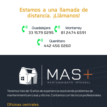
Estamos a una llamada de
distancia. ¡Llámanos!
Guadalajara
Monterrey
33 1579 0295
81 2474 6591
Querétaro
442 456 0260
Tenemos más de 10 años de experiencia resolviendo problemas de
mantenimiento en casa y oficina. Contamos con técnicos profesionales.
Oficinas centrales