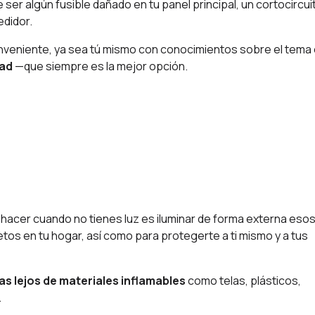
er algún fusible dañado en tu panel principal, un cortocircui
edidor.
onveniente, ya sea tú mismo con conocimientos sobre el tema
dad
—que siempre es la mejor opción.
hacer cuando no tienes luz es iluminar de forma externa eso
etos en tu hogar, así como para protegerte a ti mismo y a tus
s lejos de materiales inflamables
como telas, plásticos,
.