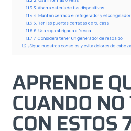
1.1.2
2. Usa linternas o velas
1.1.3
3. Ahorra batería de tus dispositivos
1.1.4
4. Mantén cerrado el refrigerador y el congelador
1.1.5
5. Ten las puertas cerradas de tu casa
1.1.6
6. Usa ropa abrigada o fresca
1.1.7
7. Considera tener un generador de respaldo
1.2
¡Sigue nuestros consejos y evita dolores de cabeza
APRENDE Q
CUANDO NO 
CON ESTOS 7