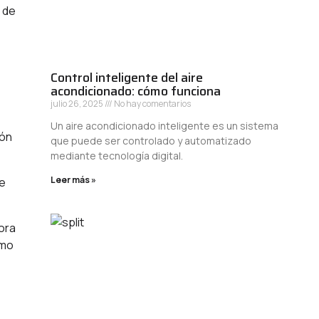
 de
Control inteligente del aire
acondicionado: cómo funciona
julio 26, 2025
No hay comentarios
Un aire acondicionado inteligente es un sistema
ión
que puede ser controlado y automatizado
mediante tecnología digital.
Leer más »
de
hora
omo