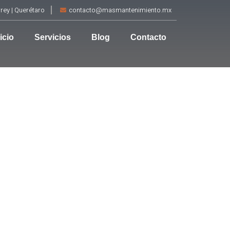
rey | Querétaro
contacto@masmantenimiento.mx
icio
Servicios
Blog
Contacto
Promoción
de fin de
año
Haz clic aquí