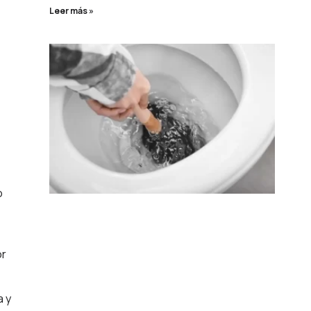
Leer más »
o
or
a y