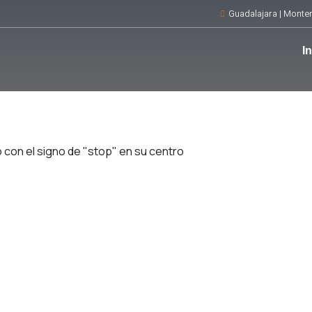
Guadalajara | Monter
In