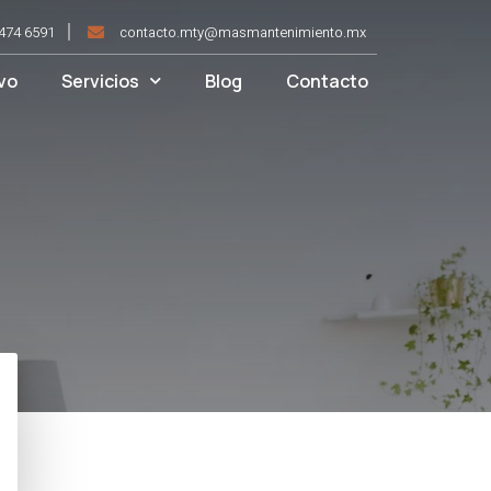
474 6591
contacto.mty@masmantenimiento.mx
ivo
Servicios
Blog
Contacto