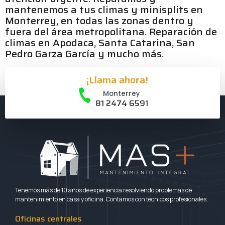
mantenemos a tus climas y minisplits en
Monterrey, en todas las zonas dentro y
fuera del área metropolitana. Reparación de
climas en Apodaca, Santa Catarina, San
Pedro Garza García y mucho más.
¡Llama ahora!
¡Agenda con nosotros!
Monterrey
81 2474 6591
Tenemos más de 10 años de experiencia resolviendo problemas de
mantenimiento en casa y oficina. Contamos con técnicos profesionales.
Oficinas centrales