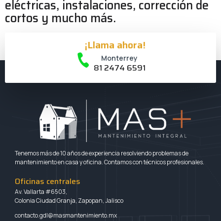
eléctricas, instalaciones, corrección de
cortos y mucho más.
¡Llama ahora!
¡Agenda con nosotros!
Monterrey
81 2474 6591
Tenemos más de 10 años de experiencia resolviendo problemas de
mantenimiento en casa y oficina. Contamos con técnicos profesionales.
Oficinas centrales
Av. Vallarta #6503,
Colonia Ciudad Granja, Zapopan, Jalisco
contacto.gdl@masmantenimiento.mx