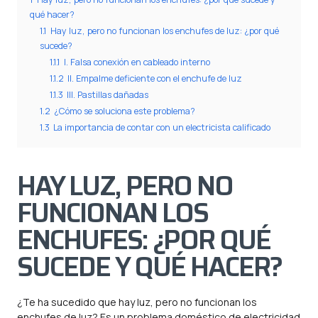
qué hacer?
1.1
Hay luz, pero no funcionan los enchufes de luz: ¿por qué
sucede?
1.1.1
I. Falsa conexión en cableado interno
1.1.2
II. Empalme deficiente con el enchufe de luz
1.1.3
III. Pastillas dañadas
1.2
¿Cómo se soluciona este problema?
1.3
La importancia de contar con un electricista calificado
HAY LUZ, PERO NO
FUNCIONAN LOS
ENCHUFES: ¿POR QUÉ
SUCEDE Y QUÉ HACER?
¿Te ha sucedido que hay luz, pero no funcionan los
enchufes de luz? Es un
problema doméstico de electricidad