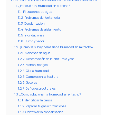
1.1
¿Por qué hay humedad en el techo?
1.1.1
Filtraciones de agua
1.1.2
Problemas de fontanería
1.1.3
Condensación
1.1.4
Problemas de aislamiento
1.1.5
Inundaciones
1.1.6
Humo y vapor
1.2
¿Cómo sé si hay demasiada humedad en mi techo?
1.2.1
Manchas de agua
1.2.2
Descamación de la pintura o yeso
1.2.3
Moho y hongos
1.2.4
Olor a humedad
1.2.5
Cambios en la textura
1.2.6
Goteras
1.2.7
Daños estructurales
1.3
¿Cómo solucionar la humedad en el techo?
1.3.1
Identificar la causa
1.3.2
Reparar fugas o filtraciones
1.3.3
Controlar la condensación