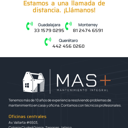
Estamos a una llamada de
distancia. ¡Llámanos!
Guadalajara
Monterrey
33 1579 0295
81 2474 6591
Querétaro
442 456 0260
Tenemos más de 10 años de experiencia resolviendo problemas de
mantenimiento en casa y oficina. Contamos con técnicos profesionales.
Oficinas centrales
Av. Vallarta #6503,
Colonia Ciudad Granja, Zapopan, Jalisco