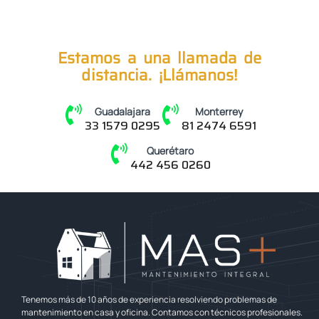
Estamos a una llamada de
distancia. ¡Llámanos!
Guadalajara
Monterrey
33 1579 0295
81 2474 6591
Querétaro
442 456 0260
Tenemos más de 10 años de experiencia resolviendo problemas de
mantenimiento en casa y oficina. Contamos con técnicos profesionales.