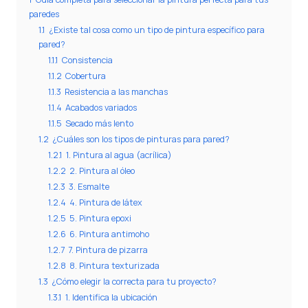
paredes
1.1
¿Existe tal cosa como un tipo de pintura específico para
pared?
1.1.1
Consistencia
1.1.2
Cobertura
1.1.3
Resistencia a las manchas
1.1.4
Acabados variados
1.1.5
Secado más lento
1.2
¿Cuáles son los tipos de pinturas para pared?
1.2.1
1. Pintura al agua (acrílica)
1.2.2
2. Pintura al óleo
1.2.3
3. Esmalte
1.2.4
4. Pintura de látex
1.2.5
5. Pintura epoxi
1.2.6
6. Pintura antimoho
1.2.7
7. Pintura de pizarra
1.2.8
8. Pintura texturizada
1.3
¿Cómo elegir la correcta para tu proyecto?
1.3.1
1. Identifica la ubicación