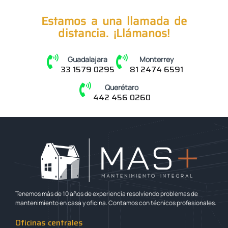
Estamos a una llamada de
distancia. ¡Llámanos!
Guadalajara
Monterrey
33 1579 0295
81 2474 6591
Querétaro
442 456 0260
Tenemos más de 10 años de experiencia resolviendo problemas de
mantenimiento en casa y oficina. Contamos con técnicos profesionales.
Oficinas centrales