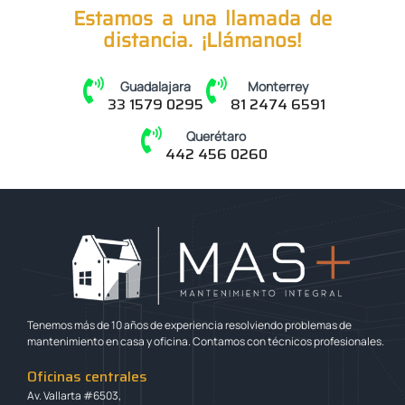
Estamos a una llamada de
distancia. ¡Llámanos!
Guadalajara
Monterrey
33 1579 0295
81 2474 6591
Querétaro
442 456 0260
Tenemos más de 10 años de experiencia resolviendo problemas de
mantenimiento en casa y oficina. Contamos con técnicos profesionales.
Oficinas centrales
Av. Vallarta #6503,