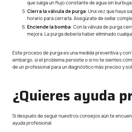
que salga un flujo constante de agua sin burbujas.
Cierra la válvula de purga
: Una vez que haya sal
horario para cerrarla. Asegúrate de sellar comple
Enciende la bomba
: Con la válvula de purga ce
mejora. La purga debería haber eliminado cualqui
Este proceso de purga es una medida preventiva y corre
embargo, si el problema persiste o si no te sientes có
de un profesional para un diagnóstico más preciso y so
¿Quieres ayuda pr
Si después de seguir nuestros consejos aún te encue
ayuda profesional.