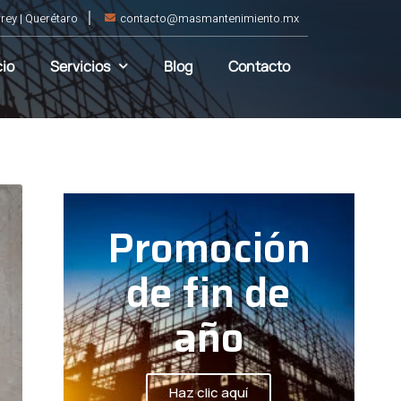
rey | Querétaro
contacto@masmantenimiento.mx
cio
Servicios
Blog
Contacto
Promoción
de fin de
año
Haz clic aquí