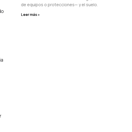
de equipos o protecciones— y el suelo.
do
Leer más »
ia
r