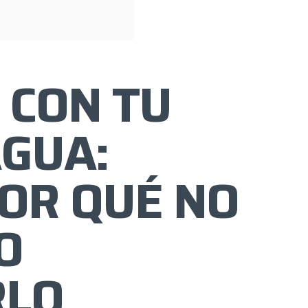
 CON TU
GUA:
OR QUÉ NO
O
RLO