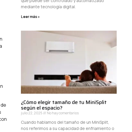
á
que puede ser controlado y automatizado
mediante tecnología digital.
Leer más »
en
a
un
¿Cómo elegir tamaño de tu MiniSplit
 de
según el espacio?
s
julio 22, 2025
No hay comentarios
con
Cuando hablamos del tamaño de un MiniSplit,
nos referimos a su capacidad de enfriamiento o