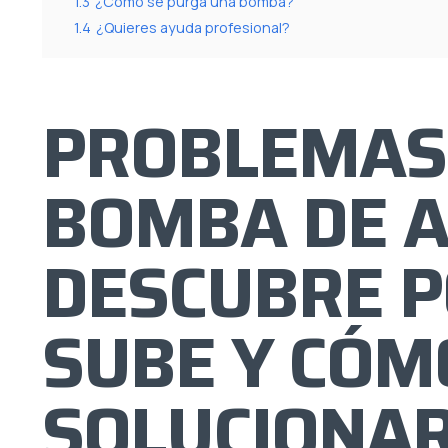
1.3
¿Cómo se purga una bomba?
1.4
¿Quieres ayuda profesional?
PROBLEMAS
BOMBA DE A
DESCUBRE P
SUBE Y CÓM
SOLUCIONA