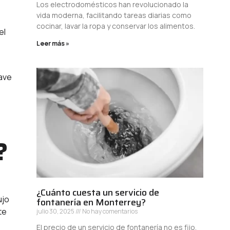
Los electrodomésticos han revolucionado la
vida moderna, facilitando tareas diarias como
cocinar, lavar la ropa y conservar los alimentos.
el
Leer más »
ave
?
¿Cuánto cuesta un servicio de
ujo
fontanería en Monterrey?
te
julio 30, 2025
No hay comentarios
El precio de un servicio de fontanería no es fijo,