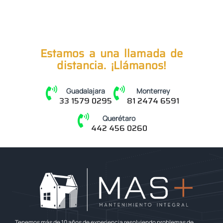
Estamos a una llamada de
distancia. ¡Llámanos!
Guadalajara
Monterrey
33 1579 0295
81 2474 6591
Querétaro
442 456 0260
Tenemos más de 10 años de experiencia resolviendo problemas de