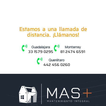
Estamos a una llamada de
distancia. ¡Llámanos!
Guadalajara
Monterrey
33 1579 0295
81 2474 6591
Querétaro
442 456 0260