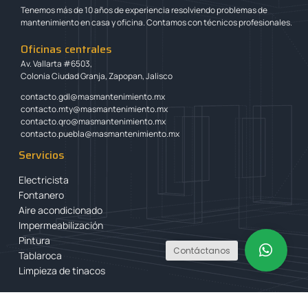
Tenemos más de 10 años de experiencia resolviendo problemas de
mantenimiento en casa y oficina. Contamos con técnicos profesionales.
Oficinas centrales
Av. Vallarta #6503,
Colonia Ciudad Granja, Zapopan, Jalisco
contacto.gdl@masmantenimiento.mx
contacto.mty@masmantenimiento.mx
contacto.qro@masmantenimiento.mx
contacto.puebla@masmantenimiento.mx
Servicios
Electricista
Fontanero
Aire acondicionado
Impermeabilización
Pintura
Contáctanos
Tablaroca
Limpieza de tinacos
Derechos Reservados © 2022 Más Mantenimiento Integral.