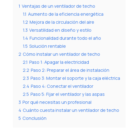
1
Ventajas de un ventilador de techo
1.1
Aumento de la eficiencia energética
1.2
Mejora de la circulación del aire
1.3
Versatilidad en diseño y estilo
1.4
Funcionalidad durante todo el año
1.5
Solución rentable
2
Cómo instalar un ventilador de techo
2.1
Paso 1: Apagar la electricidad
2.2
Paso 2: Preparar el área de instalación
2.3
Paso 3: Montar el soporte y la caja eléctrica
2.4
Paso 4: Conectar el ventilador
2.5
Paso 5: Fijar el ventilador y las aspas
3
Por qué necesitas un profesional
4
Cuánto cuesta instalar un ventilador de techo
5
Conclusión