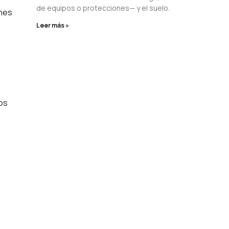
de equipos o protecciones— y el suelo.
ones
Leer más »
los