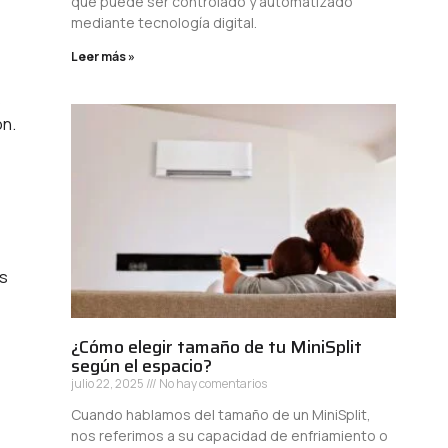
que puede ser controlado y automatizado
mediante tecnología digital.
Leer más »
s
ón.
os
¿Cómo elegir tamaño de tu MiniSplit
según el espacio?
julio 22, 2025
No hay comentarios
Cuando hablamos del tamaño de un MiniSplit,
nos referimos a su capacidad de enfriamiento o