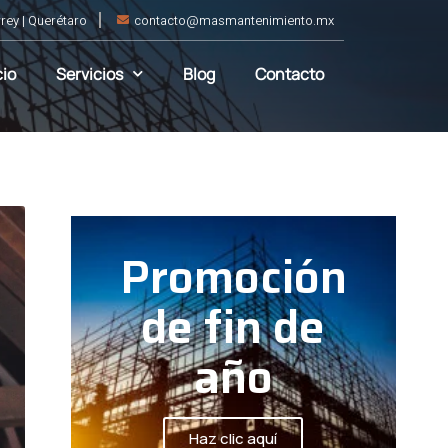
rey | Querétaro
contacto@masmantenimiento.mx
cio
Servicios
Blog
Contacto
Promoción
de fin de
año
Haz clic aquí