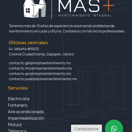
Tenemos más de 10 años de experiencia resolviendo problemas de
mantenimiento en casa y oficina. Contamos con técnicos profesionales.
Oficinas centrales
Av. Vallarta #6503,
Colonia Ciudad Granja, Zapopan, Jalisco
contacto.gdl@masmantenimiento.mx
contacto.mty@masmantenimiento.mx
contacto.qro@masmantenimiento.mx
contacto.puebla@masmantenimiento.mx
Servicios
Electricista
Fontanero
Aire acondicionado
Impermeabilización
Pintura
Contáctanos
Tablaroca