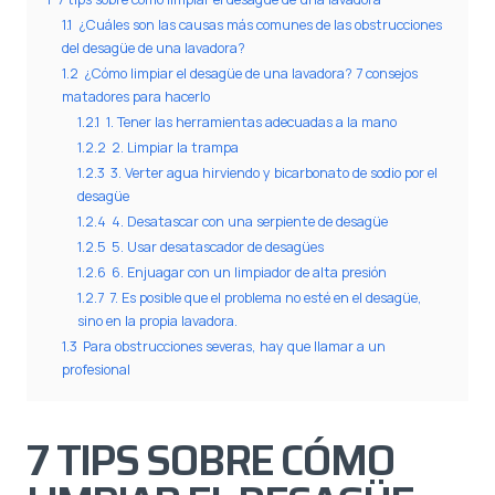
1.1
¿Cuáles son las causas más comunes de las obstrucciones
del desagüe de una lavadora?
1.2
¿Cómo limpiar el desagüe de una lavadora? 7 consejos
matadores para hacerlo
1.2.1
1. Tener las herramientas adecuadas a la mano
1.2.2
2. Limpiar la trampa
1.2.3
3. Verter agua hirviendo y bicarbonato de sodio por el
desagüe
1.2.4
4. Desatascar con una serpiente de desagüe
1.2.5
5. Usar desatascador de desagües
1.2.6
6. Enjuagar con un limpiador de alta presión
1.2.7
7. Es posible que el problema no esté en el desagüe,
sino en la propia lavadora.
1.3
Para obstrucciones severas, hay que llamar a un
profesional
7 TIPS SOBRE CÓMO