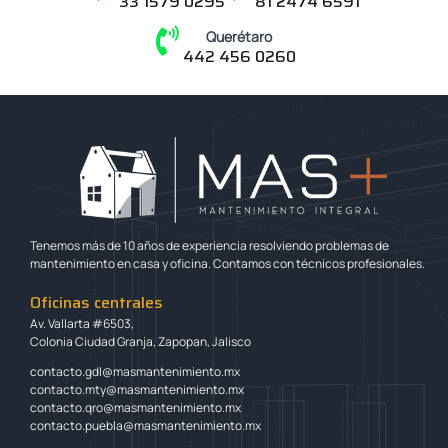
33 1579 0295
81 2474 6591
Querétaro
442 456 0260
Tenemos más de 10 años de experiencia resolviendo problemas de
mantenimiento en casa y oficina. Contamos con técnicos profesionales.
Oficinas centrales
Av. Vallarta #6503,
Colonia Ciudad Granja, Zapopan, Jalisco
contacto.gdl@masmantenimiento.mx
contacto.mty@masmantenimiento.mx
contacto.qro@masmantenimiento.mx
contacto.puebla@masmantenimiento.mx