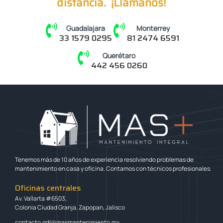
distancia. ¡Llámanos!
Guadalajara
Monterrey
33 1579 0295
81 2474 6591
Querétaro
442 456 0260
Tenemos más de 10 años de experiencia resolviendo problemas de
mantenimiento en casa y oficina. Contamos con técnicos profesionales.
Oficinas centrales
Av. Vallarta #6503,
Colonia Ciudad Granja, Zapopan, Jalisco
contacto.gdl@masmantenimiento.mx