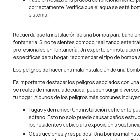
correctamente. Verifica que el agua se esté bo
sistema.
Recuerda que la instalación de una bomba para baño en
fontanería
. Si no te sientes cómodo realizando este tr
profesionales en fontanería. Un experto en instalació
específicas de tu hogar, recomendar el tipo de bomba a
Los peligros de hacer una mala instalación de una bom
Es importante destacar los peligros asociados con una 
se realiza de manera adecuada, pueden surgir diversos 
tu hogar. Algunos de los peligros más comunes incluyen
Fugas y derrames: Una instalación deficiente pu
sótano. Esto no solo puede causar daños estruct
los residentes debido a la exposición a sustan
Obstrucciones y respaldos: Una bomba mal insta