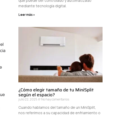
que puede ser controlado y automatizado
mediante tecnología digital.
Leer más »
el
cia
te
¿Cómo elegir tamaño de tu MiniSplit
según el espacio?
que
julio 22, 2025
No hay comentarios
Cuando hablamos del tamaño de un MiniSplit,
l
nos referimos a su capacidad de enfriamiento o