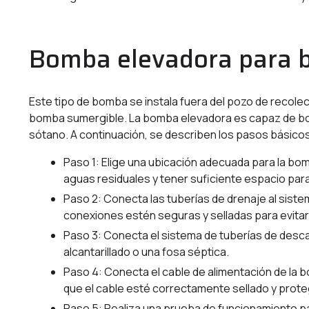
Bomba elevadora para 
Este tipo de bomba se instala fuera del pozo de recolec
bomba sumergible. La bomba elevadora es capaz de bomb
sótano. A continuación, se describen los pasos básico
Paso 1: Elige una ubicación adecuada para la bo
aguas residuales y tener suficiente espacio para 
Paso 2: Conecta las tuberías de drenaje al sist
conexiones estén seguras y selladas para evitar
Paso 3: Conecta el sistema de tuberías de desc
alcantarillado o una fosa séptica.
Paso 4: Conecta el cable de alimentación de la 
que el cable esté correctamente sellado y prote
Paso 5: Realiza una prueba de funcionamiento p