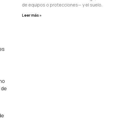
de equipos o protecciones— y el suelo.
Leer más »
es
 no
 de
de