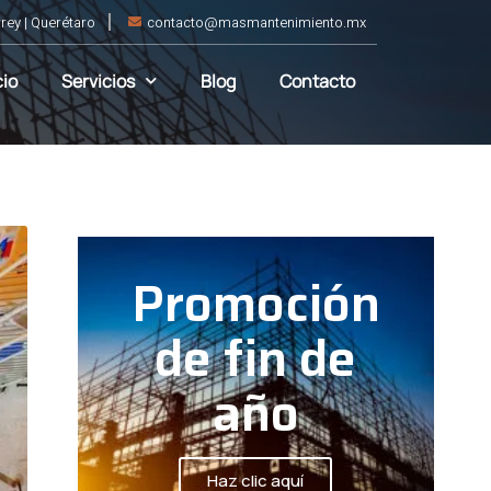
rey | Querétaro
contacto@masmantenimiento.mx
cio
Servicios
Blog
Contacto
Promoción
de fin de
año
Haz clic aquí