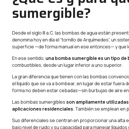
sumergible?
Desde el siglo III a.C. las bombas de agua están prese
denomina hoy en día el “tornillo de Arquímedes”, un sist
superficie —de forma manual en ese entonces— y que log
En ese sentido,
una bomba sumergible es un tipo de 
combustibles, desde un lugar inferior a uno superior.
La gran diferencia que tienen con las bombas convenc
el líquido que se va a bombear, en lugar de estar fuera 
forma no deben estar cebadas—sin burbujas de aire en s
Las bombas sumergibles
son ampliamente utilizadas e
aplicaciones residenciales
. También se emplean en p
Sus diferenciales se centran en proporcionar una alta ef
bajo nivel de ruido y su capacidad para manejar líquido