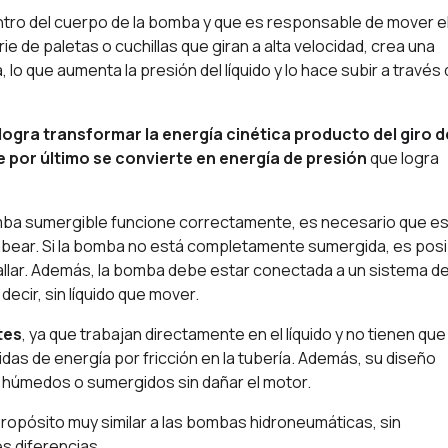
ntro del cuerpo de la bomba y que es responsable de mover e
ie de paletas o cuchillas que giran a alta velocidad, crea una
, lo que aumenta la presión del líquido y lo hace subir a través
ogra transformar la energía cinética producto del giro d
e por último se convierte en energía de presión
que logra
omba sumergible funcione correctamente, es necesario que e
mbear. Si la bomba no está completamente sumergida, es posi
llar. Además, la bomba debe estar conectada a un sistema d
ecir, sin líquido que mover.
tes
, ya que trabajan directamente en el líquido y no tienen que
didas de energía por fricción en la tubería. Además, su diseño
 húmedos o sumergidos sin dañar el motor.
ropósito muy similar a las bombas hidroneumáticas, sin
s diferencias.