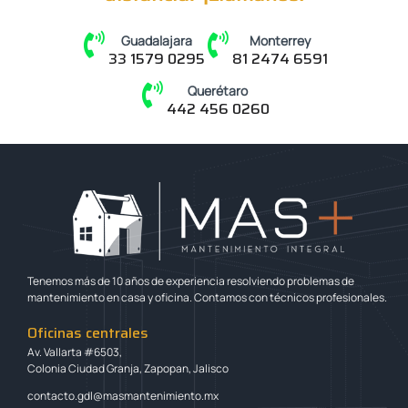
Guadalajara
Monterrey
33 1579 0295
81 2474 6591
Querétaro
442 456 0260
Tenemos más de 10 años de experiencia resolviendo problemas de
mantenimiento en casa y oficina. Contamos con técnicos profesionales.
Oficinas centrales
Av. Vallarta #6503,
Colonia Ciudad Granja, Zapopan, Jalisco
contacto.gdl@masmantenimiento.mx