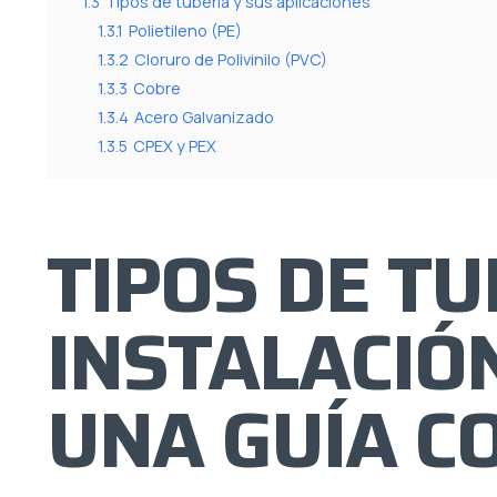
1.3
Tipos de tubería y sus aplicaciones
1.3.1
Polietileno (PE)
1.3.2
Cloruro de Polivinilo (PVC)
1.3.3
Cobre
1.3.4
Acero Galvanizado
1.3.5
CPEX y PEX
TIPOS DE T
INSTALACIÓ
UNA GUÍA C