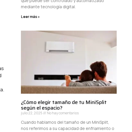
que puede ser controlado y automatizado
mediante tecnología digital.
Leer más »
as
d
a.
¿Cómo elegir tamaño de tu MiniSplit
según el espacio?
julio 22, 2025
No hay comentarios
Cuando hablamos del tamaño de un MiniSplit,
nos referimos a su capacidad de enfriamiento o