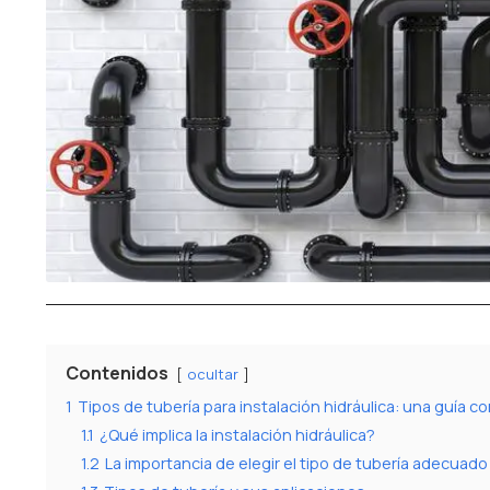
Contenidos
ocultar
1
Tipos de tubería para instalación hidráulica: una guía c
1.1
¿Qué implica la instalación hidráulica?
1.2
La importancia de elegir el tipo de tubería adecuado