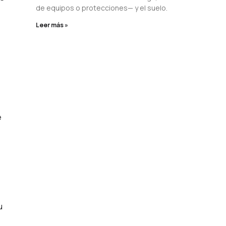
de equipos o protecciones— y el suelo.
Leer más »
e
u