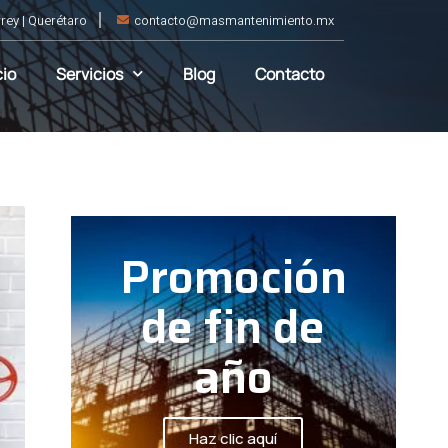
rey | Querétaro
contacto@masmantenimiento.mx
cio
Servicios
Blog
Contacto
Promoción
de fin de
año
Haz clic aquí