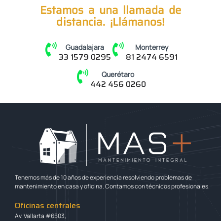
Estamos a una llamada de
distancia. ¡Llámanos!
Guadalajara
Monterrey
33 1579 0295
81 2474 6591
Querétaro
442 456 0260
Tenemos más de 10 años de experiencia resolviendo problemas de
mantenimiento en casa y oficina. Contamos con técnicos profesionales.
Oficinas centrales
Av. Vallarta #6503,