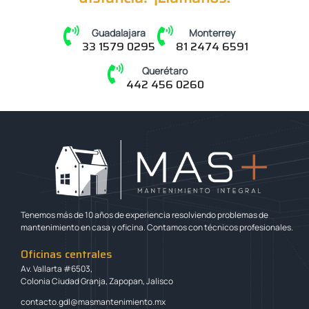
Guadalajara
Monterrey
33 1579 0295
81 2474 6591
Querétaro
442 456 0260
Tenemos más de 10 años de experiencia resolviendo problemas de
mantenimiento en casa y oficina. Contamos con técnicos profesionales.
Oficinas centrales
Av. Vallarta #6503,
Colonia Ciudad Granja, Zapopan, Jalisco
contacto.gdl@masmantenimiento.mx