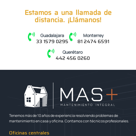
Estamos a una llamada de
distancia. ¡Llámanos!
Guadalajara
Monterrey
33 1579 0295
81 2474 6591
Querétaro
442 456 0260
Tenemos más de 10 años de experiencia resolviendo problemas de
mantenimiento en casa y oficina. Contamos con técnicos profesionales.
Oficinas centrales