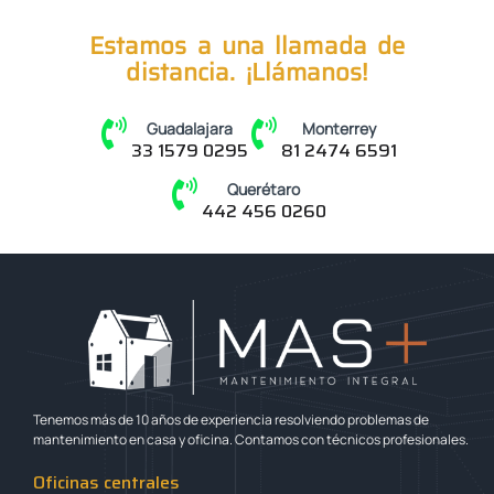
Estamos a una llamada de
distancia. ¡Llámanos!
Guadalajara
Monterrey
33 1579 0295
81 2474 6591
Querétaro
442 456 0260
Tenemos más de 10 años de experiencia resolviendo problemas de
mantenimiento en casa y oficina. Contamos con técnicos profesionales.
Oficinas centrales