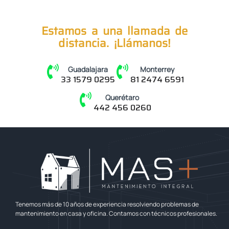
Estamos a una llamada de
distancia. ¡Llámanos!
Guadalajara
Monterrey
33 1579 0295
81 2474 6591
Querétaro
442 456 0260
Tenemos más de 10 años de experiencia resolviendo problemas de
mantenimiento en casa y oficina. Contamos con técnicos profesionales.