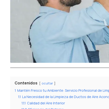
Contenidos
ocultar
1
Mantén Fresco tu Ambiente: Servicio Profesional de Li
1.1
La Necesidad de la Limpieza de Ductos de Aire Acon
1.1.1
Calidad del Aire Interior