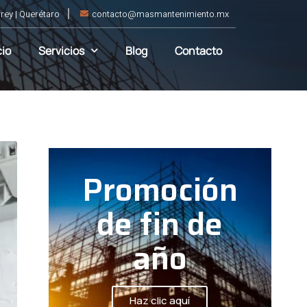
rey | Querétaro
contacto@masmantenimiento.mx
cio
Servicios
Blog
Contacto
Promoción
de fin de
año
Haz clic aquí