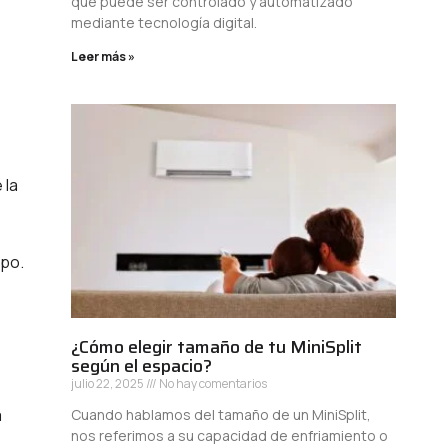
que puede ser controlado y automatizado
mediante tecnología digital.
Leer más »
 la
ipo.
¿Cómo elegir tamaño de tu MiniSplit
según el espacio?
julio 22, 2025
No hay comentarios
a
Cuando hablamos del tamaño de un MiniSplit,
nos referimos a su capacidad de enfriamiento o