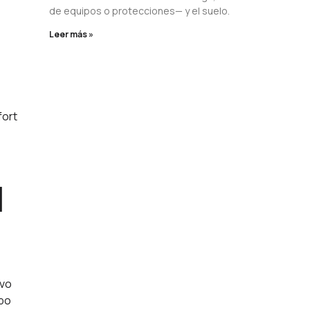
de equipos o protecciones— y el suelo.
Leer más »
fort
l
ivo
ipo