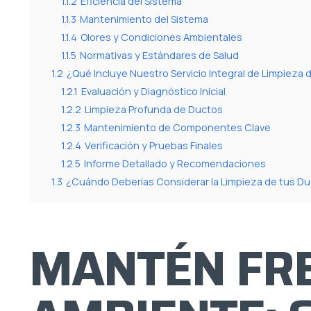
1.1.2
Eficiencia del Sistema
1.1.3
Mantenimiento del Sistema
1.1.4
Olores y Condiciones Ambientales
1.1.5
Normativas y Estándares de Salud
1.2
¿Qué Incluye Nuestro Servicio Integral de Limpieza
1.2.1
Evaluación y Diagnóstico Inicial
1.2.2
Limpieza Profunda de Ductos
1.2.3
Mantenimiento de Componentes Clave
1.2.4
Verificación y Pruebas Finales
1.2.5
Informe Detallado y Recomendaciones
1.3
¿Cuándo Deberías Considerar la Limpieza de tus D
MANTÉN FRE