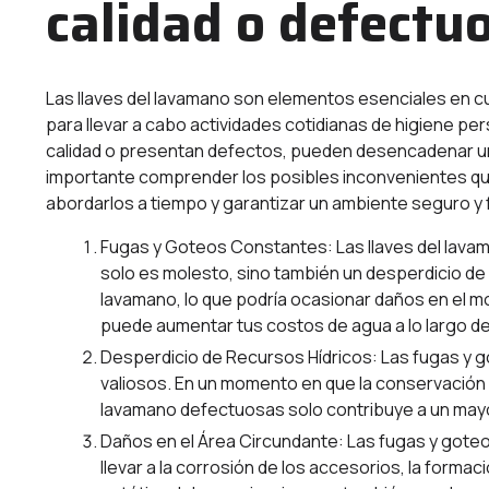
calidad o defectu
Las llaves del lavamano son elementos esenciales en c
para llevar a cabo actividades cotidianas de higiene pe
calidad o presentan defectos, pueden desencadenar una
importante comprender los posibles inconvenientes qu
abordarlos a tiempo y garantizar un ambiente seguro y f
Fugas y Goteos Constantes: Las llaves del lava
solo es molesto, sino también un desperdicio de
lavamano, lo que podría ocasionar daños en el mo
puede aumentar tus costos de agua a lo largo de
Desperdicio de Recursos Hídricos: Las fugas y g
valiosos. En un momento en que la conservación d
lavamano defectuosas solo contribuye a un may
Daños en el Área Circundante: Las fugas y goteo
llevar a la corrosión de los accesorios, la formac