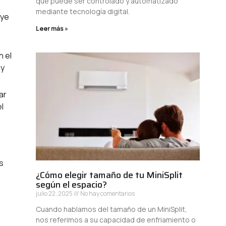
que puede ser controlado y automatizado
mediante tecnología digital.
uye
Leer más »
n el
 y
ar
l
s
¿Cómo elegir tamaño de tu MiniSplit
según el espacio?
julio 22, 2025
No hay comentarios
Cuando hablamos del tamaño de un MiniSplit,
nos referimos a su capacidad de enfriamiento o