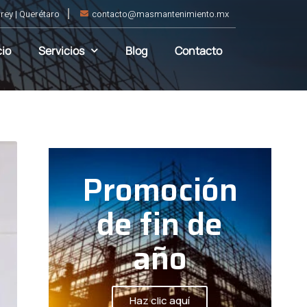
rey | Querétaro
contacto@masmantenimiento.mx
cio
Servicios
Blog
Contacto
Promoción
de fin de
año
Haz clic aquí