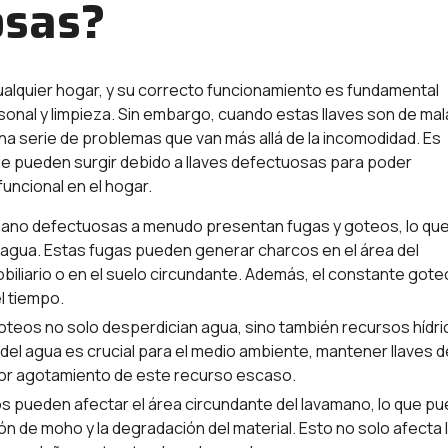
osas?
ualquier hogar, y su correcto funcionamiento es fundamental
rsonal y limpieza. Sin embargo, cuando estas llaves son de mal
 serie de problemas que van más allá de la incomodidad. Es
e pueden surgir debido a llaves defectuosas para poder
uncional en el hogar.
mano defectuosas a menudo presentan fugas y goteos, lo qu
 agua. Estas fugas pueden generar charcos en el área del
biliario o en el suelo circundante. Además, el constante gote
l tiempo.
oteos no solo desperdician agua, sino también recursos hídr
el agua es crucial para el medio ambiente, mantener llaves d
or agotamiento de este recurso escaso.
s pueden afectar el área circundante del lavamano, lo que p
ión de moho y la degradación del material. Esto no solo afecta 