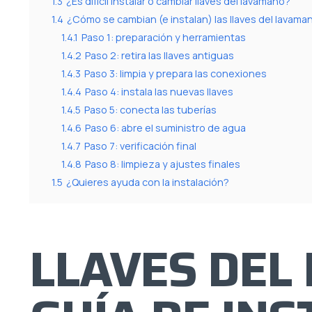
1.3
¿Es difícil instalar o cambiar llaves del lavamano?
1.4
¿Cómo se cambian (e instalan) las llaves del lavama
1.4.1
Paso 1: preparación y herramientas
1.4.2
Paso 2: retira las llaves antiguas
1.4.3
Paso 3: limpia y prepara las conexiones
1.4.4
Paso 4: instala las nuevas llaves
1.4.5
Paso 5: conecta las tuberías
1.4.6
Paso 6: abre el suministro de agua
1.4.7
Paso 7: verificación final
1.4.8
Paso 8: limpieza y ajustes finales
1.5
¿Quieres ayuda con la instalación?
LLAVES DEL