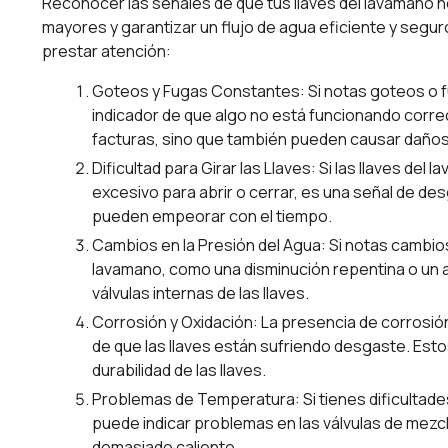
Reconocer las señales de que tus llaves del lavamano 
mayores y garantizar un flujo de agua eficiente y segur
prestar atención:
Goteos y Fugas Constantes: Si notas goteos o fu
indicador de que algo no está funcionando corr
facturas, sino que también pueden causar daños 
Dificultad para Girar las Llaves: Si las llaves del
excesivo para abrir o cerrar, es una señal de de
pueden empeorar con el tiempo.
Cambios en la Presión del Agua: Si notas cambios 
lavamano, como una disminución repentina o un a
válvulas internas de las llaves.
Corrosión y Oxidación: La presencia de corrosión
de que las llaves están sufriendo desgaste. Esto
durabilidad de las llaves.
Problemas de Temperatura: Si tienes dificultade
puede indicar problemas en las válvulas de mezcl
demasiado caliente.