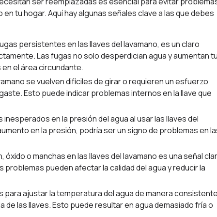
necesitan ser reemplazadas es esencial para evitar problema
o en tu hogar. Aquí hay algunas señales clave a las que debes
gas persistentes en las llaves del lavamano, es un claro
ectamente. Las fugas no solo desperdician agua y aumentan t
en el área circundante.
 lavamano se vuelven difíciles de girar o requieren un esfuerzo
sgaste. Esto puede indicar problemas internos en la llave que
inesperados en la presión del agua al usar las llaves del
umento en la presión, podría ser un signo de problemas en la
, óxido o manchas en las llaves del lavamano es una señal cla
s problemas pueden afectar la calidad del agua y reducir la
s para ajustar la temperatura del agua de manera consistente
a de las llaves. Esto puede resultar en agua demasiado fría o