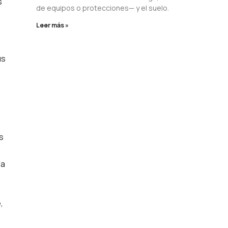
s
de equipos o protecciones— y el suelo.
Leer más »
us
s
ra
,