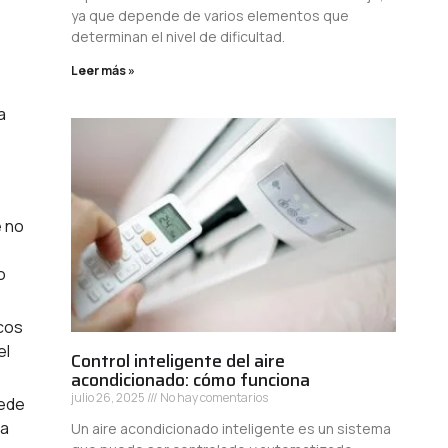
ya que depende de varios elementos que
determinan el nivel de dificultad.
Leer más »
a
e no
o
icos
el
Control inteligente del aire
acondicionado: cómo funciona
julio 26, 2025
No hay comentarios
uede
la
Un aire acondicionado inteligente es un sistema