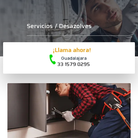
Servicios
/ Desazolves
¡Llama ahora!
Guadalajara
33 1579 0295