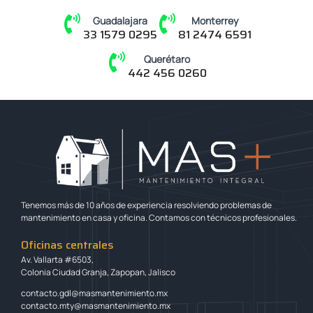
Guadalajara
Monterrey
33 1579 0295
81 2474 6591
Querétaro
442 456 0260
Tenemos más de 10 años de experiencia resolviendo problemas de
mantenimiento en casa y oficina. Contamos con técnicos profesionales.
Oficinas centrales
Av. Vallarta #6503,
Colonia Ciudad Granja, Zapopan, Jalisco
contacto.gdl@masmantenimiento.mx
contacto.mty@masmantenimiento.mx