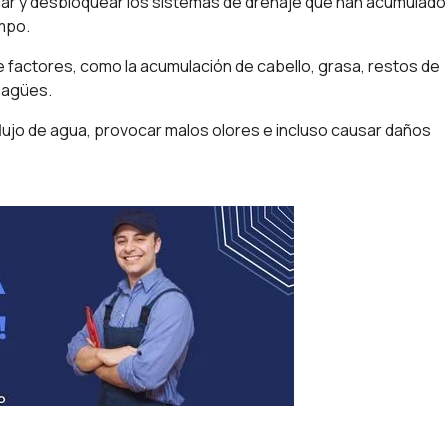
piar y desbloquear los sistemas de drenaje que han acumulado
empo.
factores, como la acumulación de cabello, grasa, restos de
esagües.
lujo de agua, provocar malos olores e incluso causar daños