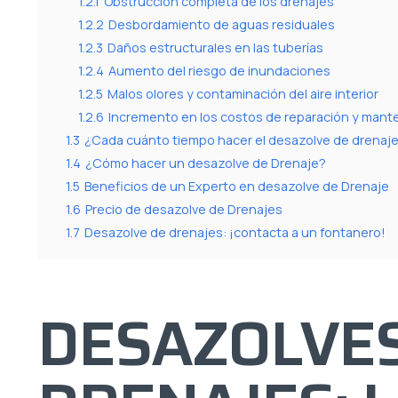
1.2.1
Obstrucción completa de los drenajes
1.2.2
Desbordamiento de aguas residuales
1.2.3
Daños estructurales en las tuberías
1.2.4
Aumento del riesgo de inundaciones
1.2.5
Malos olores y contaminación del aire interior
1.2.6
Incremento en los costos de reparación y mante
1.3
¿Cada cuánto tiempo hacer el desazolve de drenaj
1.4
¿Cómo hacer un desazolve de Drenaje?
1.5
Beneficios de un Experto en desazolve de Drenaje
1.6
Precio de desazolve de Drenajes
1.7
Desazolve de drenajes: ¡contacta a un fontanero!
DESAZOLVES