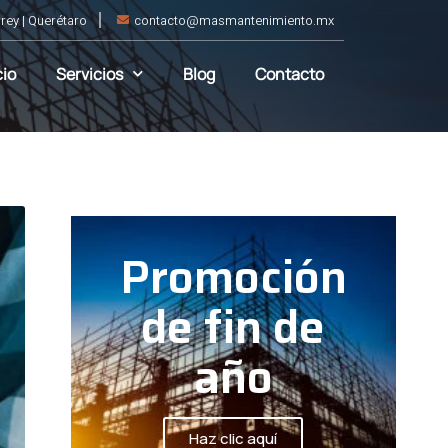
rey | Querétaro
contacto@masmantenimiento.mx
cio
Servicios
Blog
Contacto
Promoción
de fin de
año
Haz clic aquí