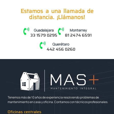
Estamos a una llamada de
distancia. ¡Llámanos!
Guadalajara
Monterrey
33 1579 0295
81 2474 6591
Querétaro
442 456 0260
Tenemos más de 10 años de experiencia resolviendo problemas de
mantenimiento en casa y oficina. Contamos con técnicos profesionales.
Oficinas centrales